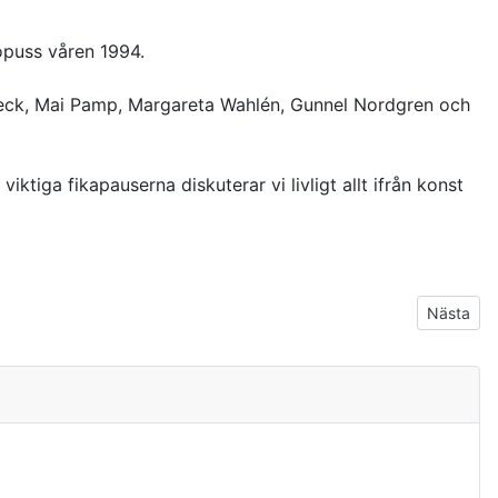
opuss våren 1994.
Fleck, Mai Pamp, Margareta Wahlén, Gunnel Nordgren och
iktiga fikapauserna diskuterar vi livligt allt ifrån konst
Nästa art
Nästa