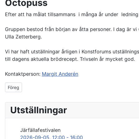
Octopuss
Efter att ha målat tillsammans i många år under ledning
Gruppen bestod från början av åtta personer. I dag är 
Ulla Zetterberg.
Vi har haft utställningar årligen i Konstforums utställning
till dagens aktuella brödrecept. Trivseln år mycket god.
Kontaktperson:
Margit Anderén
Föregående artikel: Avgifter i Järfälla Konstforum
Föreg
Utställningar
Järfällafestivalen
2026-09-05
, 12:00
-
16:00