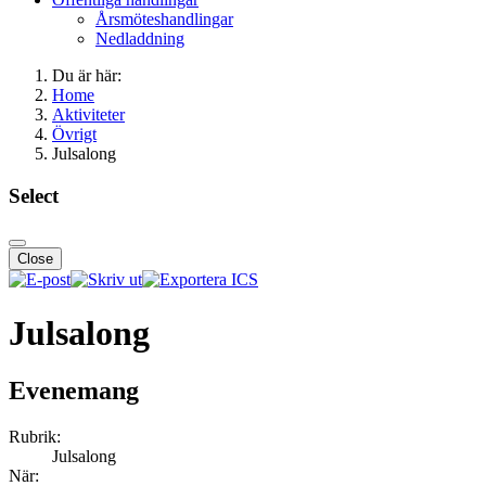
Årsmöteshandlingar
Nedladdning
Du är här:
Home
Aktiviteter
Övrigt
Julsalong
Select
Close
Julsalong
Evenemang
Rubrik:
Julsalong
När: