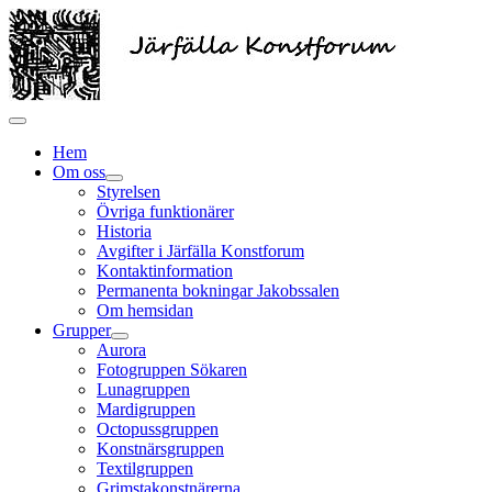
Hem
Om oss
Styrelsen
Övriga funktionärer
Historia
Avgifter i Järfälla Konstforum
Kontaktinformation
Permanenta bokningar Jakobssalen
Om hemsidan
Grupper
Aurora
Fotogruppen Sökaren
Lunagruppen
Mardigruppen
Octopussgruppen
Konstnärsgruppen
Textilgruppen
Grimstakonstnärerna