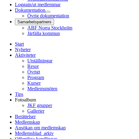
Loggain/ut medlemmar
Dokumentation
Övrig dokumentation
Samarbetspartners
ABF Norra Stockholm
Järfälla kommun
Start
Nyheter
Aktiviteter
Utställningar
Resor
Övrigt
Program
Kurser
Medlemsmöten
Tips
Fotoalbum
JKF grupper
Gallerier
Berättelser
Medlemskap
Ansökan om medlemskap
Medlemsblad_arkiv
Offentliga handlingar